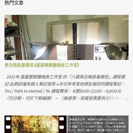
熱門文章
黑白暗房基礎班 (達蓋爾銀鹽暗房工作室)
2021年 達蓋爾銀鹽暗房工作室 的「八週黑白暗房基礎班」課程筆
記 此網誌僅為個人筆記使用 ※亦可參考其他網友做的同課程筆記：
Tin / Path to eternal / Yo 課程費用： 8週19:00-22:00，8,000元
（可分期，可於下期補課）。 （無發票，若需發票要再加5%稅金費
用。） 費用含： 於課內進行5次的黑白沖洗（可一次沖2卷）、暗房
設備使用（含藥水、灰卡、濃度計等）、課程講義，但不含第七堂
課的印樣費用，需再自費50元/張。 費用不含 ： 底片、掃描、底片
袋、印樣費（材料皆可與老師購買，無發票） 整體課程感言： 1. 這