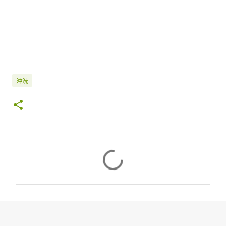
沖洗
留
言